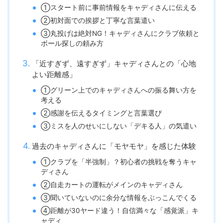
①スタート前に事前情報をキャディさんに伝える
②初対面での挨拶と丁寧な言葉遣い
③丸投げは絶対NG！キャディさんにクラブ依頼と
ボール探しの頼み方
「近すぎず、遠すぎず」キャディさんとの「心地
よい距離感」
①グリーン上でのキャディさんへの振る舞い方を
考える
②感謝を伝えるタイミングと言葉選び
③ミスを人のせいにしない「デキる人」の気遣い
過去のキャディさんに「モヤモヤ」を感じた体験
①クラブを「半強制」？初心者の挑戦を奪うキャ
ディさん
②自走カートの運転がメインのキャディさん
③聞いていないのに余分な情報をぶっこんでくる
④距離が30ヤード違う！自信満々な「感覚派」キ
ャディ