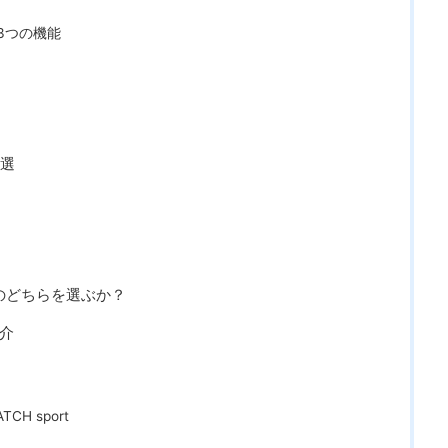
3つの機能
3選
のどちらを選ぶか？
介
CH sport