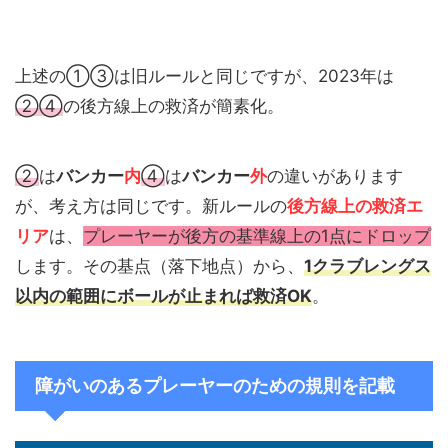
上述の①③は旧ルールと同じですが、2023年は
②④
の後方線上の救済が簡素化。
②
は
バンカー
内
④
は
バンカー
外
の違いがあります
が、考え方は同じです。新ルールの
後方線上の救済エ
リア
は、
プレーヤーが後方の基準線上の1点にドロップ
します。その基点（落下地点）から、
1クラブレングス
以内の範囲にボールが止まれば救済OK
。
障がいのあるプレーヤーのための規則を記載